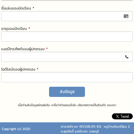
ชื่อเล่นของนักเรียน
*
อายุของนักเรียน
*
เบอร์โทรศัพท์ของผู้ปกครอง
*
ไอดีไลน์ของผู้ปกครอง
*
ส่งข้อมูล
เมื่อท่านส่งข้อมูลผ่านฟอร์ม จะถือว่าท่านยอมรับใน
นโยบายความเป็นส่วนตัว
ของเรา
สาขาศรีราชา 151/245,311-312 หมู่บ้านคันทรีโฮม 2
Copyright (c) 2020
ต.สุรศักดิ์ อ.ศรีราชา จ.ชลบุรี